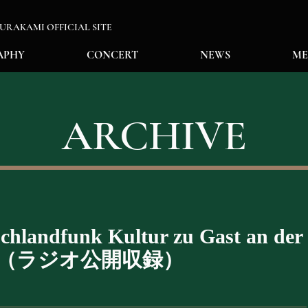
RAKAMI OFFICIAL SITE
APHY
CONCERT
NEWS
ME
ARCHIVE
chlandfunk Kultur zu Gast an der
uhe-（ラジオ公開収録）