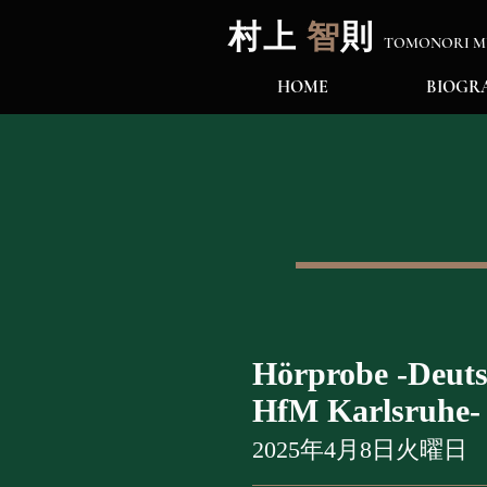
村上
智
則
TOMONORI MU
HOME
BIOGR
Hörprobe -Deuts
HfM Karlsr
2025年4月8日火曜日